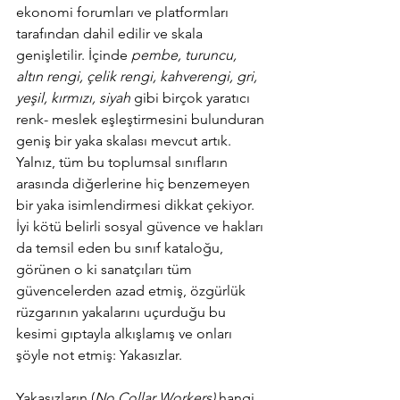
ekonomi forumları ve platformları 
tarafından dahil edilir ve skala 
genişletilir. İçinde 
pembe, turuncu, 
altın rengi, çelik rengi, kahverengi, gri, 
yeşil, kırmızı, siyah
 gibi birçok yaratıcı 
renk- meslek eşleştirmesini bulunduran 
geniş bir yaka skalası mevcut artık. 
Yalnız, tüm bu toplumsal sınıfların 
arasında diğerlerine hiç benzemeyen 
bir yaka isimlendirmesi dikkat çekiyor. 
İyi kötü belirli sosyal güvence ve hakları 
da temsil eden bu sınıf kataloğu, 
görünen o ki sanatçıları tüm 
güvencelerden azad etmiş, özgürlük 
rüzgarının yakalarını uçurduğu bu 
kesimi gıptayla alkışlamış ve onları 
şöyle not etmiş: Yakasızlar. 
Yakasızların (
No Collar Workers)
 hangi 