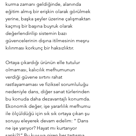
kurma zamanı geldiğinde, alanında 
eğitim almış bir erişkin olarak görülmek 
yerine, başka şeyler üzerine çalışmaktan 
kaçmış bir başına buyruk olarak 
değerlendirilip sistemin bazı 
güvencelerinin dışına itilmesinin meşru 
kılınması korkunç bir haksızlıktır. 
Ortaya çıkardığı ürünün elle tutulur 
olmaması, kalıcılık mefhumunun 
verdiği güvene sırtını rahat 
rastlayamaması ve fiziksel sorumluluğu 
nedeniyle dans, diğer sanat türlerinden 
bu konuda daha dezavantajlı konumda. 
Ekonomik değer, işe yararlılık mefhumu 
ile ölçüldüğü için sık sık ortaya çıkan şu 
soruyu eleyerek devam edelim: “ Dans 
ne işe yarıyor? Hayat mı kurtarıyor 
sanki?!” Bu kuyuya giren her tartışma 