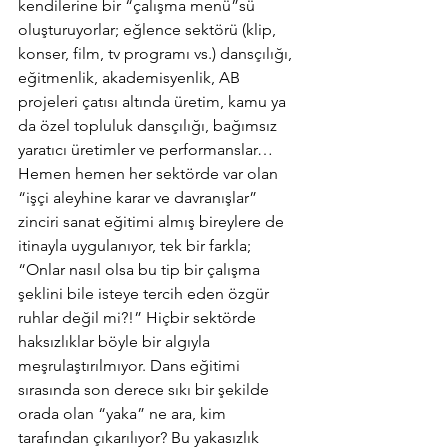
kendilerine bir “çalışma menü”sü 
oluşturuyorlar; eğlence sektörü (klip, 
konser, film, tv programı vs.) dansçılığı, 
eğitmenlik, akademisyenlik, AB 
projeleri çatısı altında üretim, kamu ya 
da özel topluluk dansçılığı, bağımsız 
yaratıcı üretimler ve performanslar… 
Hemen hemen her sektörde var olan 
“işçi aleyhine karar ve davranışlar” 
zinciri sanat eğitimi almış bireylere de 
itinayla uygulanıyor, tek bir farkla; 
“Onlar nasıl olsa bu tip bir çalışma 
şeklini bile isteye tercih eden özgür 
ruhlar değil mi?!” Hiçbir sektörde 
haksızlıklar böyle bir algıyla 
meşrulaştırılmıyor. Dans eğitimi 
sırasında son derece sıkı bir şekilde 
orada olan “yaka” ne ara, kim 
tarafından çıkarılıyor? Bu yakasızlık 