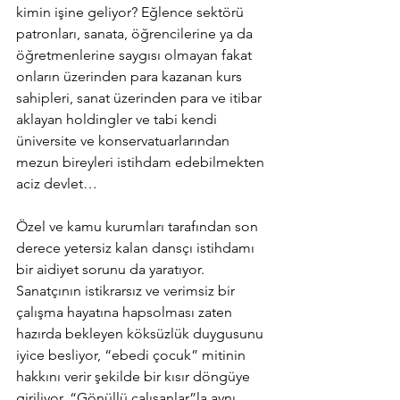
kimin işine geliyor? Eğlence sektörü 
patronları, sanata, öğrencilerine ya da 
öğretmenlerine saygısı olmayan fakat 
onların üzerinden para kazanan kurs 
sahipleri, sanat üzerinden para ve itibar 
aklayan holdingler ve tabi kendi 
üniversite ve konservatuarlarından 
mezun bireyleri istihdam edebilmekten 
aciz devlet… 
Özel ve kamu kurumları tarafından son 
derece yetersiz kalan dansçı istihdamı 
bir aidiyet sorunu da yaratıyor. 
Sanatçının istikrarsız ve verimsiz bir 
çalışma hayatına hapsolması zaten 
hazırda bekleyen köksüzlük duygusunu 
iyice besliyor, “ebedi çocuk” mitinin 
hakkını verir şekilde bir kısır döngüye 
giriliyor. “Gönüllü çalışanlar”la aynı 