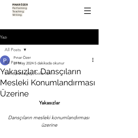
PINAR ÖZER
Performing.
Teaching.
Writing.
Yazı
All Posts
Pınar Özer
All Posts
27 May 2024
5 dakikada okunur
Yakasızlar: Dansçıların
bale, pedagoji, bale tarihi
Mesleki Konumlandırması
Üzerine
Yakasızlar
Dansçıların mesleki konumlandırması 
üzerine