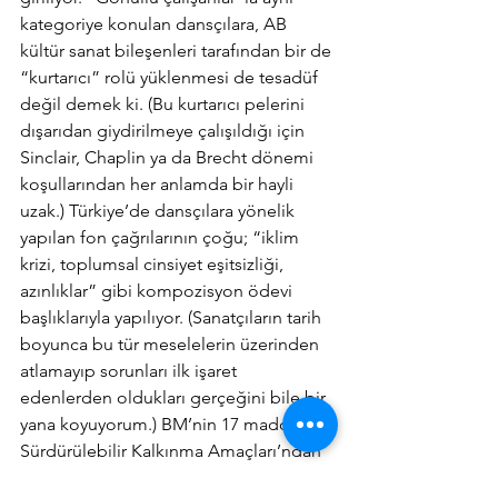
kategoriye konulan dansçılara, AB 
kültür sanat bileşenleri tarafından bir de 
“kurtarıcı” rolü yüklenmesi de tesadüf 
değil demek ki. (Bu kurtarıcı pelerini 
dışarıdan giydirilmeye çalışıldığı için 
Sinclair, Chaplin ya da Brecht dönemi 
koşullarından her anlamda bir hayli 
uzak.) Türkiye’de dansçılara yönelik 
yapılan fon çağrılarının çoğu; “iklim 
krizi, toplumsal cinsiyet eşitsizliği, 
azınlıklar” gibi kompozisyon ödevi 
başlıklarıyla yapılıyor. (Sanatçıların tarih 
boyunca bu tür meselelerin üzerinden 
atlamayıp sorunları ilk işaret 
edenlerden oldukları gerçeğini bile bir 
yana koyuyorum.) BM’nin 17 maddelik 
Sürdürülebilir Kalkınma Amaçları’ndan 
alınan bu başlıklar arasında, listenin 