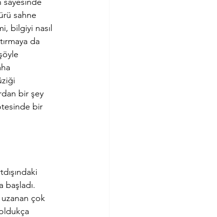
n sayesinde 
türü sahne 
, bilgiyi nasıl 
tırmaya da 
şöyle 
aha 
ziği 
dan bir şey 
tesinde bir 
rtdışındaki 
a başladı. 
 uzanan çok 
 oldukça 