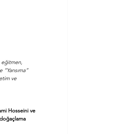
, eğitmen, 
te “Yansıma” 
etim ve 
ami Hosseini ve 
z doğaçlama 