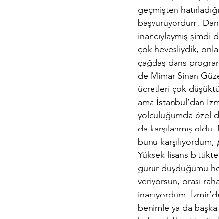
geçmişten hatırladığı
başvuruyordum. Dansç
inancıylaymış şimdi d
çok hevesliydik, onlar
çağdaş dans program
de Mimar Sinan Güzel
ücretleri çok düşükt
ama İstanbul’dan İzmi
yolculuğumda özel de
da karşılanmış oldu.
bunu karşılıyordum, 
Yüksek lisans bittikt
gurur duyduğumu hep
veriyorsun, orası rah
inanıyordum. İzmir’de
benimle ya da başka 