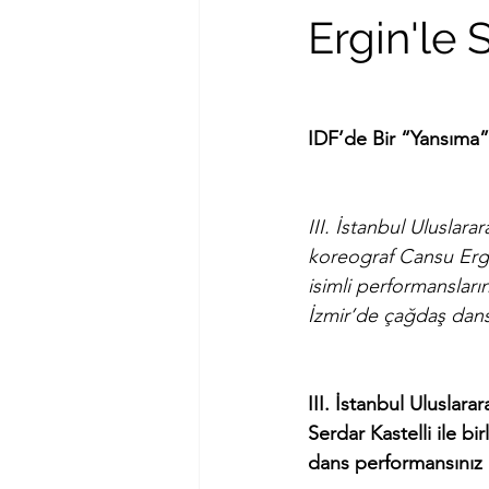
Ergin'le 
IDF’de Bir “Yansıma”
III. İstanbul Uluslar
koreograf Cansu Ergin
isimli performansları
İzmir’de çağdaş dans
III. İstanbul Ulusla
Serdar Kastelli ile b
dans performansınız “