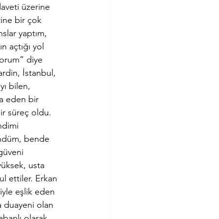
aveti üzerine 
ine bir çok 
slar yaptım, 
 açtığı yol 
yorum” diye 
rdin, İstanbul, 
ı bilen, 
a eden bir 
r süreç oldu. 
ndimi 
şündüm, bende 
güveni 
yüksek, usta 
l ettiler. Erkan 
le eşlik eden 
a duayeni olan 
abanlı olarak 