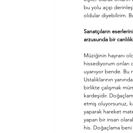
bu yolu açıp derinleş
oldular diyebilirim. B
Sanatçıların eserleri
arzusunda bir canlılık
Müziğinin hayranı ol
hissediyorum onları di
uyanıyor bende. Bu n
Ustalıklarının yanında
birlikte çalışmak mü
kardeşidir. Doğaçlam
etmiş oluyorsunuz, k
yaparak hareket mate
yapan bir insan olar
his. Doğaçlama beni s