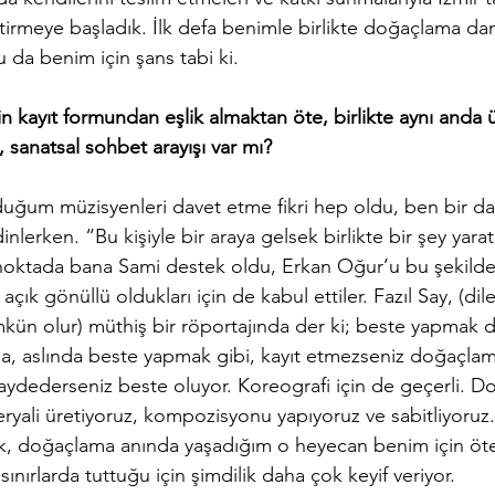
tirmeye başladık. İlk defa benimle birlikte doğaçlama dan
u da benim için şans tabi ki. 
nin kayıt formundan eşlik almaktan öte, birlikte aynı anda
, sanatsal sohbet arayışı var mı? 
duğum müzisyenleri davet etme fikri hep oldu, ben bir da
nlerken. “Bu kişiyle bir araya gelsek birlikte bir şey yaratır
oktada bana Sami destek oldu, Erkan Oğur’u bu şekilde 
 açık gönüllü oldukları için de kabul ettiler. Fazıl Say, (dil
mkün olur) müthiş bir röportajında der ki; beste yapmak
a, aslında beste yapmak gibi, kayıt etmezseniz doğaçla
aydederseniz beste oluyor. Koreografi için de geçerli. D
ryali üretiyoruz, kompozisyonu yapıyoruz ve sabitliyoruz
ak, doğaçlama anında yaşadığım o heyecan benim için öte
ınırlarda tuttuğu için şimdilik daha çok keyif veriyor. 