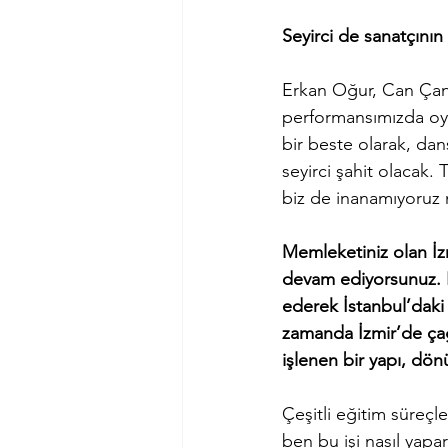
Seyirci de sanatçının
Erkan Oğur, Can Çank
performansımızda oyu
bir beste olarak, dan
seyirci şahit olacak. 
biz de inanamıyoruz n
Memleketiniz olan İz
devam ediyorsunuz. Bu 
ederek İstanbul’daki
zamanda İzmir’de çağ
işlenen bir yapı, dönü
Çeşitli eğitim süreç
ben bu işi nasıl yap