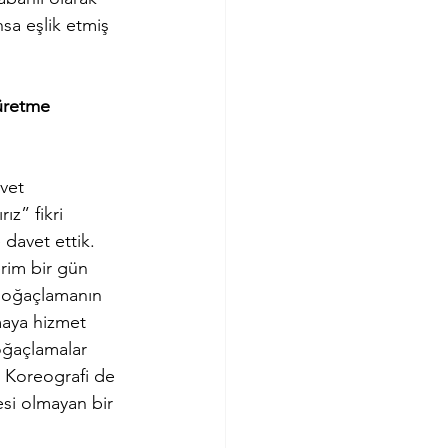
sa eşlik etmiş 
 üretme 
vet 
ız” fikri 
davet ettik. 
erim bir gün 
 doğaçlamanın 
maya hizmet 
oğaçlamalar 
. Koreografi de 
si olmayan bir 