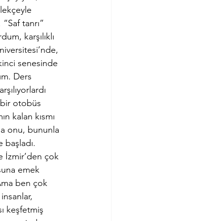
lekçeyle 
“Saf tanrı” 
um, karşılıklı 
niversitesi’nde, 
inci senesinde 
ım. Ders 
şılıyorlardı 
 bir otobüs 
ın kalan kısmı 
la onu, bununla 
e başladı. 
e İzmir’den çok 
şuna emek 
” Ama ben çok 
insanlar, 
ı keşfetmiş 