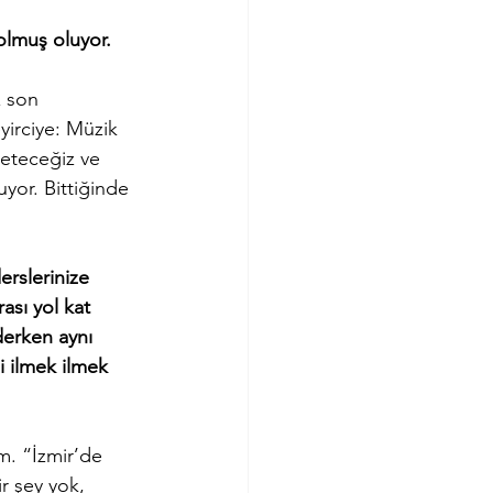
olmuş oluyor. 
 son 
irciye: Müzik 
reteceğiz ve 
uyor. Bittiğinde 
rslerinize 
ası yol kat 
derken aynı 
 ilmek ilmek 
m. “İzmir’de 
r şey yok, 