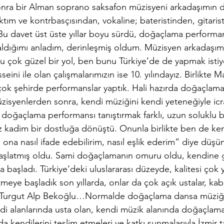
nra bir Alman soprano saksafon müzisyeni arkadaşımın d
tım ve kontrbasçısından, vokaline; bateristinden, gitarist
 Bu davet üst üste yıllar boyu sürdü, doğaçlama performan
ldığımı anladım, derinleşmiş oldum. Müzisyen arkadaşımın
Bu çok güzel bir yol, ben bunu Türkiye’de de yapmak isti
ni ile olan çalışmalarımızın ise 10. yılındayız. Birlikte Ma
irçok şehirde performanslar yaptık. Hali hazırda doğaçlamay
syenlerden sonra, kendi müziğini kendi yeteneğiyle icr
doğaçlama performansı tanıştırmak farklı, uzun soluklu bi
z kadim bir dostluğa dönüştü. Onunla birlikte ben de ke
i ona nasıl ifade edebilirim, nasıl eşlik ederim” diye dü
başlatmış oldu. Sami doğaçlamanın omuru oldu, kendine 
ya başladı. Türkiye’deki uluslararası düzeyde, kalitesi çok 
meye başladık son yıllarda, onlar da çok açık ustalar, kabu
Turgut Alp Bekoğlu…Normalde doğaçlama dansa müziğiy
endi alanlarında usta olan, kendi müzik alanında doğaçlam
 da kendilerini teslim etmeleri ve katkı sunmalarıyla İzmir t