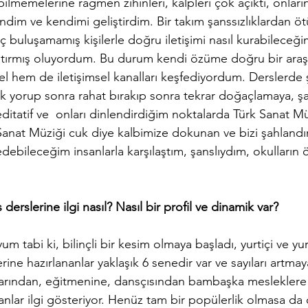
bilmemelerine rağmen zihinleri, kalpleri çok açıktı, onları
dim ve kendimi geliştirdim. Bir takım şanssızlıklardan ö
iç buluşamamış kişilerle doğru iletişimi nasıl kurabileceğimi
ştırmış oluyordum. Bu durum kendi özüme doğru bir araş
l hem de iletişimsel kanalları keşfediyordum. Derslerde 
çok yorup sonra rahat bırakıp sonra tekrar doğaçlamaya, ş
itatif ve  onları dinlendirdiğim noktalarda Türk Sanat Mü
Sanat Müziği cuk diye kalbimize dokunan ve bizi şahlandır
ebileceğim insanlarla karşılaştım, şanslıydım, okulların ö
 
erslerine ilgi nasıl? Nasıl bir profil ve dinamik var? 
um tabi ki, bilinçli bir kesim olmaya başladı, yurtiçi ve yu
ne hazırlananlar yaklaşık 6 senedir var ve sayıları artmay
marından, eğitmenine, dansçısından bambaşka mesleklere
sanlar ilgi gösteriyor. Henüz tam bir popülerlik olmasa da