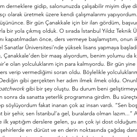
m derneklere gidip, salonunuzda çalışabilir miyim diye di
ı olarak üretmek üzere kendi çalışmalarımı yapıyordum. 
üşününce. Bir gün Çanakkale için bir ilan gördüm, başvurd
la bir yola çıkmış olduk. O sırada İstanbul Yıldız Teknik Ü
ı kapatılmadan önce, ders vermeye başlamıştım, onun ik
 Sanatlar Üniversitesi’nde yüksek lisans yapmaya başlad
ü, Çanakkale’den bir maaş alıyordum, benim yolumu da kar
r’e olan yolculuklarım için para kalmıyordu. Bir gün yine
rs verip vermediğimi soran oldu. Böylelikle yolculuklarım
 Dediğin gibi gerçekten her adım ilmek ilmek oldu. Onun
patchwork
 gibi bir şey oluştu. Bu durum beni geliştirmey
en sonra da sanatta yeterlik programına girdim. Bu süreçt
 söylüyordum fakat inanan çok az insan vardı. “Sen bo
at bir şehir, sen İstanbul’a gel, buralarda olman lazım...
 ilk yaptığım derslere gelen, şu an çok iyi dost olduğum 
şehirlerde en dürüst ve en derin noktasında çağdaş dans