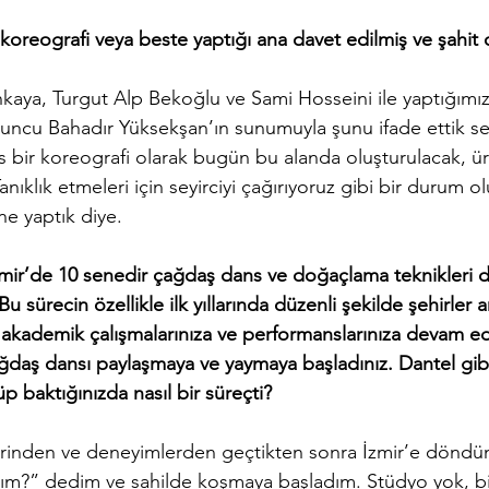
 koreografi veya beste yaptığı ana davet edilmiş ve şahit 
aya, Turgut Alp Bekoğlu ve Sami Hosseini ile yaptığımız
ncu Bahadır Yüksekşan’ın sunumuyla şunu ifade ettik sey
s bir koreografi olarak bugün bu alanda oluşturulacak, ü
Tanıklık etmeleri için seyirciyi çağırıyoruz gibi bir durum ol
e yaptık diye. 
mir’de 10 senedir çağdaş dans ve doğaçlama teknikleri de
sürecin özellikle ilk yıllarında düzenli şekilde şehirler ar
 akademik çalışmalarınıza ve performanslarınıza devam e
daş dansı paylaşmaya ve yaymaya başladınız. Dantel gibi
p baktığınızda nasıl bir süreçti?
lerinden ve deneyimlerden geçtikten sonra İzmir’e döndü
arım?” dedim ve sahilde koşmaya başladım. Stüdyo yok, bi