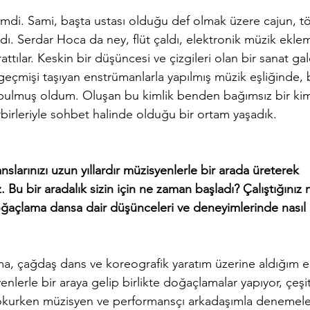
imdi. Sami, başta ustası olduğu def olmak üzere cajun, tö
ı. Serdar Hoca da ney, flüt çaldı, elektronik müzik ekleme
attılar. Keskin bir düşüncesi ve çizgileri olan bir sanat gal
 geçmişi taşıyan enstrümanlarla yapılmış müzik eşliğinde,
bulmuş oldum. Oluşan bu kimlik benden bağımsız bir kiml
birleriyle sohbet halinde olduğu bir ortam yaşadık.
arınızı uzun yıllardır müzisyenlerle bir arada üreterek 
. Bu bir aradalık sizin için ne zaman başladı? Çalıştığınız 
açlama dansa dair düşünceleri ve deneyimlerinde nasıl 
a, çağdaş dans ve koreografik yaratım üzerine aldığım eğ
enlerle bir araya gelip birlikte doğaçlamalar yapıyor, çeşit
 okurken müzisyen ve performansçı arkadaşımla denemel