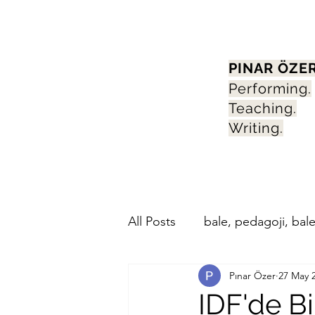
PINAR ÖZE
Performing.
Teaching.
Writing.
All Posts
bale, pedagoji, bale 
Pınar Özer
27 May 
IDF'de B