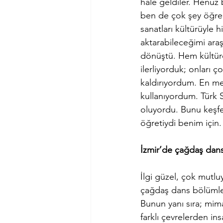
hale geldiler. Henüz 
ben de çok şey öğren
sanatları kültürüyle h
aktarabileceğimi ara
dönüştü. Hem kültüre
ilerliyorduk; onları 
kaldırıyordum. En med
kullanıyordum. Türk 
oluyordu. Bunu keşfed
öğretiydi benim için.
İzmir’de çağdaş dans d
İlgi güzel, çok mutluy
çağdaş dans bölümleri
Bunun yanı sıra; mi
farklı çevrelerden in