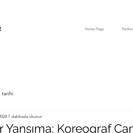
R
Home Page
Portfol
tarihi
2024
7 dakikada okunur
ir Yansıma: Koreograf Ca